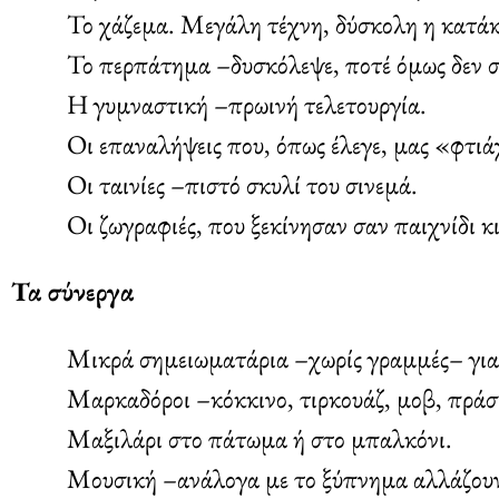
Το χάζεμα. Μεγάλη τέχνη, δύσκολη η κατάκ
Το περπάτημα –δυσκόλεψε, ποτέ όμως δεν 
Η γυμναστική –πρωινή τελετουργία.
Οι επαναλήψεις που, όπως έλεγε, μας «φτι
Οι ταινίες –πιστό σκυλί του σινεμά.
Οι ζωγραφιές, που ξεκίνησαν σαν παιχνίδι κ
Τα σύνεργα
Μικρά σημειωματάρια –χωρίς γραμμές– για 
Μαρκαδόροι –κόκκινο, τιρκουάζ, μοβ, πράσι
Μαξιλάρι στο πάτωμα ή στο μπαλκόνι.
Μουσική –ανάλογα με το ξύπνημα αλλάζουν 