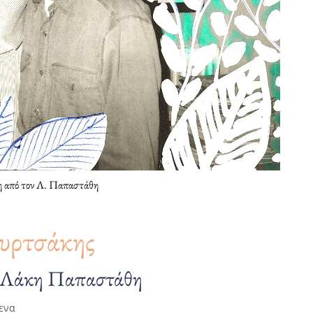
 από τον Λ. Παπαστάθη
ουρτσάκης
ν Λάκη Παπαστάθη
ενα