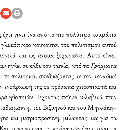
ς έχει γίνει ένα από τα πιο πολύτιμα κομμάτια
το γλυκόπικρο κουκούτσι του πολιτισμού αυτού
λογικά και ως άτομα ξεχωριστά. Αυτό είναι,
κυνηγάει σε κάθε του ταινία, από τα
Γράμματα
ι το πολιορκεί, συνδυάζοντας με τον μοναδικό
ην ενσάρκωσή της σε πρόσωπα χειροπιαστά και
ορά ηθοποιών. Έχοντας σκύψει ευλαβικά στην
παδιαμάντη, του Βιζυηνού και του Μητσάκη–
τητα και μετριοφροσύνη, μιλώντας μας για τα
Και τι να πω για το
κτήμα εσαεί
που είναι τα