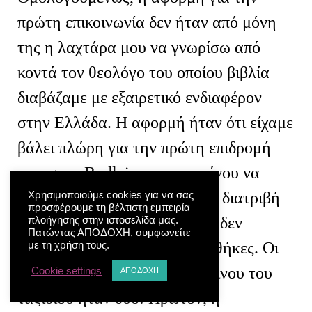
πρώτη επικοινωνία δεν ήταν από μόνη
της η λαχτάρα μου να γνωρίσω από
κοντά τον θεολόγο του οποίου βιβλία
διαβάζαμε με εξαιρετικό ενδιαφέρον
στην Ελλάδα. Η αφορμή ήταν ότι είχαμε
βάλει πλώρη για την πρώτη επιδρομή
μου στην Bodleian, προκειμένου να
συγκεντρώσω το υλικό για τη διατριβή
Χρησιμοποιούμε cookies για να σας
προσφέρουμε τη βέλτιστη εμπειρία
μου, το οποίο ούτε για πλάκα δεν
πλοήγησης στην ιστοσελίδα μας.
Πατώντας ΑΠΟΔΟΧΗ, συμφωνείτε
υπήρχε στις ελλαδικές βιβλιοθήκες. Οι
με τη χρήση τους.
πρακτικές συντεταγμένες εκείνου του
Cookie settings
ΑΠΟΔΟΧΗ
ταξιδιού ήταν δύο: Πρώτον, η