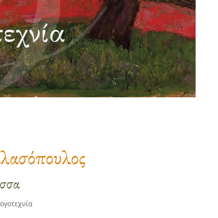
λασόπουλος
σσα
ογοτεχνία