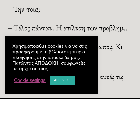
– Την ποια;
– Τέλος πάντων. Η επίλυση των προβλημ…
– Ένα είναι το πρόβλημα, ο άνθρωπος. Κι
Χρησιμοποιούμε cookies για να σας
προσφέρουμε τη βέλτιστη εμπειρία
αυτό δεν επιδέχεται επίλυση.
πλοήγησης στην ιστοσελίδα μας.
Πατώντας ΑΠΟΔΟΧΗ, συμφωνείτε
με τη χρήση τους.
– Τι έχεις λοιπόν να πεις για όλες αυτές τις
Cookie settings
ΑΠΟΔΟΧΗ
θαυμαστές κατακτήσ…
– Χαμήλ μπατάρ.
– Tempora mutantur et nos mutamur in
illis.