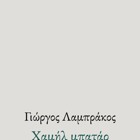
Γιώργος Λαμπράκος
Χαμήλ μπατάρ