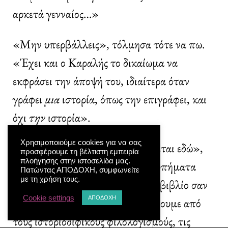
αρκετά γενναίος…»
«Μην υπερβάλλεις», τόλμησα τότε να πω.
«Έχει και ο Καραλής το δικαίωμα να
εκφράσει την άποψή του, ιδιαίτερα όταν
γράφει
μια
ιστορία, όπως την επιγράφει, και
όχι
την
ιστορία».
Χρησιμοποιούμε cookies για να σας
«Δεν καταλαβαίνεις τι διακυβεύεται εδώ»,
προσφέρουμε τη βέλτιστη εμπειρία
πλοήγησης στην ιστοσελίδα μας.
ανταπάντησε με περισσότερα χτυπήματα
Πατώντας ΑΠΟΔΟΧΗ, συμφωνείτε
με τη χρήση τους.
στον αέρα. «Επειδή είδα αυτό το βιβλίο σαν
Cookie settings
ΑΠΟΔΟΧΗ
μια γενναία προσπάθεια να ξεφύγουμε από
τους ιστοριοδιφικούς φιλολογισμούς, τις