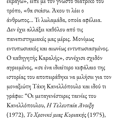
εκραγώ», είπε με τον γνωστό θεατρικό του
τρόπο, «θα σκάσω. Άκου τι λέει ο
άνθρωπος… Τι λωλαμάδα, οποία αφέλεια.
Δεν έχει αλλάξει καθόλου από τις
πανεπιστημιακές μας μέρες. Μονίμως
εντυπωσιακός και αιωνίως εντυπωσιασμένος.
Ο καθηγητής Καραλής», συνέχισε σχεδόν
αγριεμένος, «σε ένα ιδιαίτερο κεφάλαιο της
ιστορίας του αποπειράθηκε να μιλήσει για τον
μοναξιώτη Τάκη Κανελλόπουλο και ιδού τι
γράφει: “Οι μεταγενέστερες ταινίες του
Κανελλόπουλου,
Η Τελευταία Άνοιξη
(1972),
Το Χρονικό μιας Κυριακή
ς (1975),