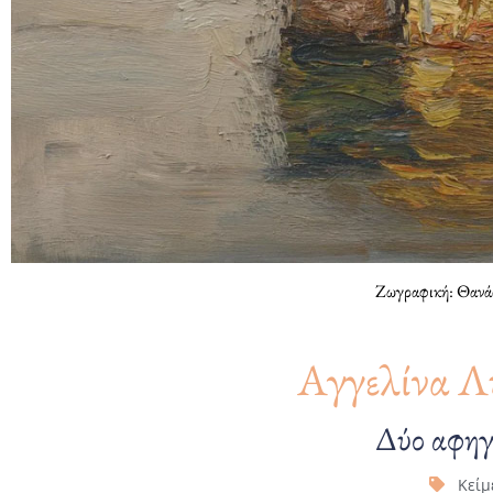
Ζωγραφική: Θανά
Αγγελίνα Λ
Δύο αφη
Κείμ