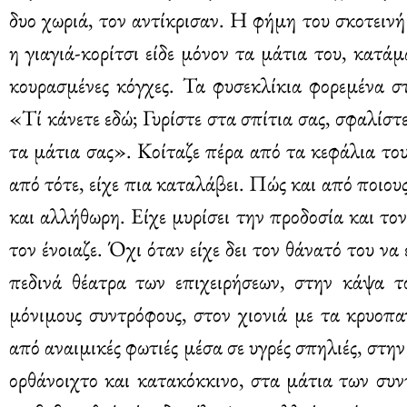
δυο χωριά, τον αντίκρισαν. Η φήμη του σκοτειν
η γιαγιά-κορίτσι είδε μόνον τα μάτια του, κατά
κουρασμένες κόγχες. Τα φυσεκλίκια φορεμένα στ
«Τί κάνετε εδώ; Γυρίστε στα σπίτια σας, σφαλίστ
τα μάτια σας». Κοίταζε πέρα από τα κεφάλια το
από τότε, είχε πια καταλάβει. Πώς και από ποιο
και αλλήθωρη. Είχε μυρίσει την προδοσία και τ
τον ένοιαζε. Όχι όταν είχε δει τον θάνατό του ν
πεδινά θέατρα των επιχειρήσεων, στην κάψα το
μόνιμους συντρόφους, στον χιονιά με τα κρυοπ
από αναιμικές φωτιές μέσα σε υγρές σπηλιές, στη
ορθάνοιχτο και κατακόκκινο, στα μάτια των συν