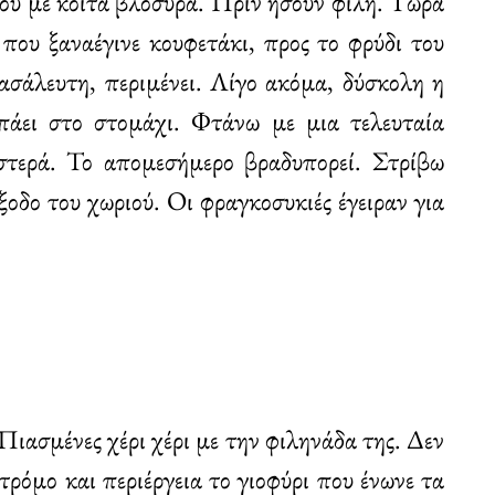
που με κοιτά βλοσυρά. Πριν ήσουν φίλη. Τώρα
που ξαναέγινε κουφετάκι, προς το φρύδι του
 ασάλευτη, περιμένει. Λίγο ακόμα, δύσκολη η
άει στο στομάχι. Φτάνω με μια τελευταία
ιστερά. Το απομεσήμερο βραδυπορεί. Στρίβω
έξοδο του χωριού. Οι φραγκοσυκιές έγειραν για
Πιασμένες χέρι χέρι με την φιληνάδα της. Δεν
τρόμο και περιέργεια το γιοφύρι που ένωνε τα