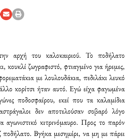
ην αρχή του καλοκαιριού. Το ποδήλατο
κι, κουκλί ζωγραφιστό, φτιαγμένο για ήρεμες,
φορεματάκια με λουλουδάκια, πεδιλάκι λευκό
άλλο κορίτσι ήταν αυτό. Εγώ είχα φαγωμένα
γώνες ποδοσφαίρου, εκεί που τα καλαμίδια
αστράγαλοι δεν αποτελούσαν σοβαρό λόγο
α αγωνιστικό κιτρινόμαυρο. Προς το παρόν
ζ ποδήλατο. Βγήκα μεσημέρι, να μη με πάρει