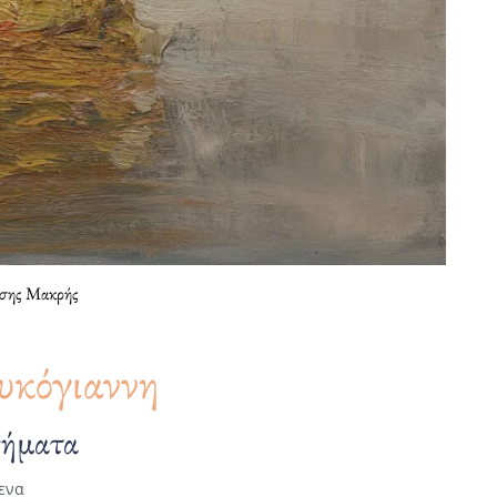
σης Μακρής
υκόγιαννη
γήματα
ενα