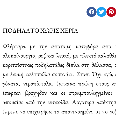
ΠΟΔΗΛΑΤΟ ΧΩΡΙΣ ΧΕΡΙΑ
Φλέρταρα με την απότομη κατηφόρα από τ
ολοκαίνουργιο, ροζ και λευκό, με πλεκτό καλαθά
κοριτσίστικες ποδηλατάδες δίπλα στη θάλασσα, 
με λευκή καλτσούλα σοσονάκι. Στοπ. Όχι εγώ, 
γόνατα, νεροπίστολα, έμπαινα πρώτη στους α
έπεφταν βροχηδόν και οι στραμπουληγμένοι 
απουσίας από την εντεκάδα. Αργότερα απέκτησ
έπρεπε να επιχειρήσω το απονενοημένο με το ρο