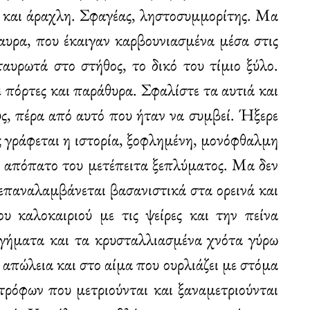
ή και άραχλη. Σφαγέας, ληστοσυμμορίτης. Μα
μαυρα, που έκαιγαν καρβουνιασμένα μέσα στις
αυρωτά στο στήθος, το δικό του τίμιο ξύλο.
ε πόρτες και παράθυρα. Σφαλίστε τα αυτιά και
υς, πέρα από αυτό που ήταν να συμβεί. Ήξερε
υς γράφεται η ιστορία, ξοφλημένη, μονόφθαλμη
ον απόπατο του μετέπειτα ξεπλύματος. Μα δεν
α επαναλαμβάνεται βασανιστικά στα ορεινά και
υ καλοκαιριού με τις ψείρες και την πείνα
αγήματα και τα κρυσταλλιασμένα χνότα γύρω
ν απώλεια και στο αίμα που ουρλιάζει με στόμα
τρόφων που μετριούνται και ξαναμετριούνται