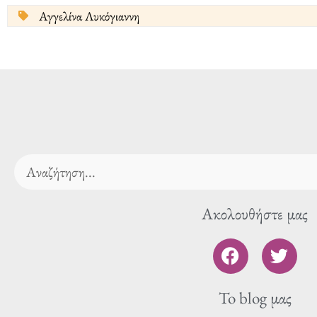
Αγγελίνα Λυκόγιαννη
Search
Ακολουθήστε μας
F
T
a
w
c
i
To blog μας
e
t
b
t