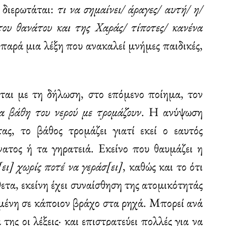
 διερωτάται:
τι να σημαίνει/ άραγες/ αυτή/ η/
του θανάτου και της Χαράς/ τίποτες/ κανένα
παρά μια λέξη που ανακαλεί μνήμες παιδικές,
ται με τη δήλωση, στο επόμενο ποίημα, τον
α βάθη του νερού με τρομάζουν
. Η ανύψωση
ς, το βάθος τρομάζει γιατί εκεί ο εαυτός
νατος ή τα γηρατειά. Εκείνο που θαυμάζει η
[ει] χωρίς ποτέ να γεράσ[ει]
, καθώς και το ότι
θετα, εκείνη έχει συναίσθηση της ατομικότητάς
λημένη σε κάποιον βράχο στα ρηχά. Μπορεί ανά
ης οι λέξεις· και επιστρατεύει πολλές για να