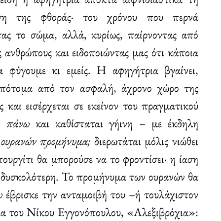
ηση της φθοράς· του χρόνου που περνά
τας το σώμα, αλλά, κυρίως, παίρνοντας από
 ανθρώπους και ειδοποιώντας μας ότι κάποια
α φύγουμε κι εμείς. Η αφηγήτρια βγαίνει,
απότομα από τον ασφαλή, άχρονο χώρο της
 και εισέρχεται σε εκείνον του πραγματικού
α πάνω
και καθίσταται γήινη – με έκδηλη
 ουρανών προμήνυμα;
διερωτάται μόλις νιώθει
ουργίτι θα μπορούσε να το φροντίσει· η ίαση
ύ δυσκολότερη. Το προμήνυμα των ουρανών θα
ω
έβρισκε την ανταμοιβή του –ή τουλάχιστον
μα του Νίκου Εγγονόπουλου, «Αλεξιβρόχια»: