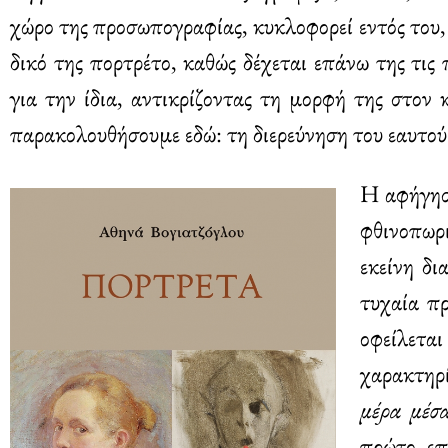
χώρο της προσωπογραφίας, κυκλοφορεί εντός του, 
δικό της πορτρέτο, καθώς δέχεται επάνω της τις 
για την ίδια, αντικρίζοντας τη μορφή της στον
παρακολουθήσουμε εδώ: τη διερεύνηση του εαυτού
Η αφήγησ
φθινοπωρι
εκείνη δι
τυχαία π
οφείλετ
χαρακτηρί
μέρα μέσ
πρώτο επ