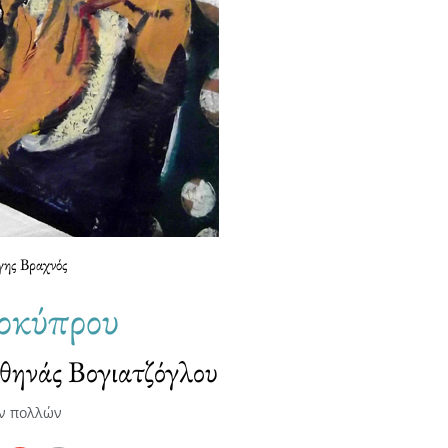
γης Βραχνός
οκύπρου
θηνάς Βογιατζόγλου
ν πολλών