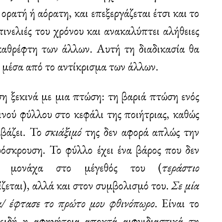
ορατή ή αόρατη, και επεξεργάζεται έτσι και το
πινελιές του χρόνου και ανακαλύπτει αλήθειες
 καθρέφτη των άλλων. Αυτή τη διαδικασία θα
 μέσα από το αντίκρισμα των άλλων.
η ξεκινά με μια πτώση: τη βαριά πτώση ενός
νού φύλλου στο κεφάλι της ποιήτριας, καθώς
αβάζει. Το
σκιάξιμό
της δεν αφορά απλώς την
ρόσκρουση. Το φύλλο έχει ένα βάρος που δεν
αι μονάχα στο μέγεθός του (
τεράστιο
ζεται), αλλά και στον συμβολισμό του.
Σε μία
α/ έφτασε το πρώτο μου φθινόπωρο
. Είναι το
ειδή η αφηγήτρια αποκτά αιφνιδιαστικά τη