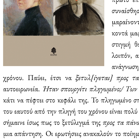
συναίσθ
μαραίνον
κοντά μας
στιγμή θ
λοιπόν, 
ανάγνωσης
χρόνου. Παύει, έτσι να
ξετυλ[ίγεται] προς τ
αυτοειρωνεία.
Ήταν σπουργίτι πληγωμένο;/ Των
κάτι να πέφτει στο κεφάλι της. Το πληγωμένο σπ
του εαυτού από την πληγή του χρόνου είναι πολ
σήμαινε ίσως πως το ξετύλιγμά της
προς τα πάν
μια απάντηση. Οι ερωτήσεις ανακαλούν το ποίη