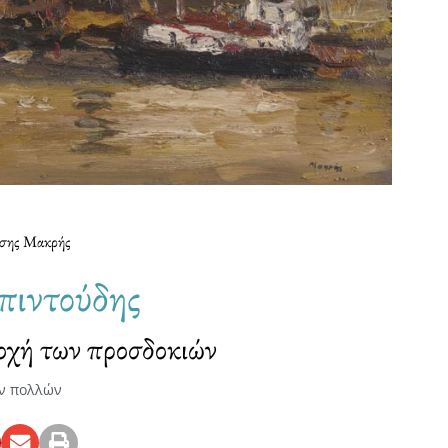
σης Μακρής
ιντούδης
ποχή των προσδοκιών
ν πολλών