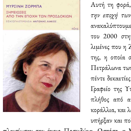
Αυτή τη φορά,
την εποχή των
ανακαλύπτουμε 
του 2000 στη
λιμένες που η 
της, η οποία 
Πετράλωνα των
πέντε δεκαετίε
Γραφείο της Υ
πλήθος από απ
κοράλλια, και 
υπήρξαν και πο
πλαισίωσαν τον άγριο Ποσειδώνα. Ωστόσο, η 