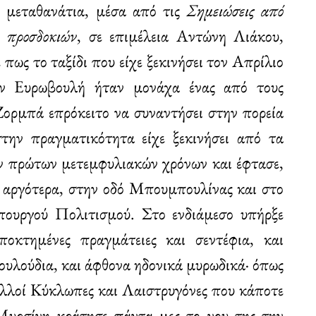
 μεταθανάτια, μέσα από τις
Σημειώσεις από
 προσδοκιών
, σε επιμέλεια Αντώνη Λιάκου,
πως το ταξίδι που είχε ξεκινήσει τον Απρίλιο
ν Ευρωβουλή ήταν μονάχα ένας από τους
Ζορμπά επρόκειτο να συναντήσει στην πορεία
στην πραγματικότητα είχε ξεκινήσει από τα
 πρώτων μετεμφυλιακών χρόνων και έφτασε,
ς αργότερα, στην οδό Μπουμπουλίνας και στο
πουργού Πολιτισμού. Στο ενδιάμεσο υπήρξε
οκτημένες πραγμάτειες και σεντέφια, και
λουλούδια, και άφθονα ηδονικά μυρωδικά· όπως
λλοί Κύκλωπες και Λαιστρυγόνες που κάποτε
Μυρσίνη κράτησε πάντα μες το νου της την