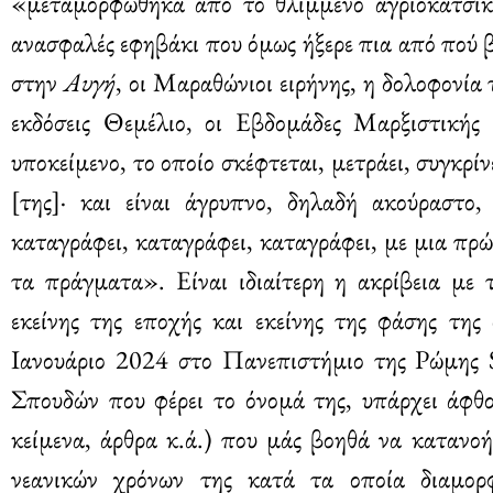
«μεταμορφώθηκα από το θλιμμένο αγριοκάτσικο
ανασφαλές εφηβάκι που όμως ήξερε πια από πού 
στην
Αυγή
, οι Μαραθώνιοι ειρήνης, η δολοφονί
εκδόσεις Θεμέλιο, οι Εβδομάδες Μαρξιστικής 
υποκείμενο, το οποίο σκέφτεται, μετράει, συγκρίνε
[της]· και είναι άγρυπνο, δηλαδή ακούραστο,
καταγράφει, καταγράφει, καταγράφει, με μια πρώι
τα πράγματα». Είναι ιδιαίτερη η ακρίβεια με
εκείνης της εποχής και εκείνης της φάσης της
Ιανουάριο 2024 στο Πανεπιστήμιο της Ρώμης 
Σπουδών που φέρει το όνομά της, υπάρχει άφθο
κείμενα, άρθρα κ.ά.) που μάς βοηθά να κατανο
νεανικών χρόνων της κατά τα οποία διαμορ