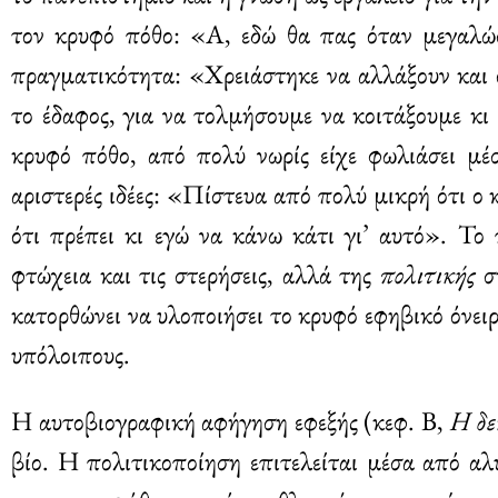
τον κρυφό πόθο: «Α, εδώ θα πας όταν μεγαλώσ
πραγματικότητα: «Χρειάστηκε να αλλάξουν και ο
το έδαφος, για να τολμήσουμε να κοιτάξουμε κι
κρυφό πόθο, από πολύ νωρίς είχε φωλιάσει μέ
αριστερές ιδέες: «Πίστευα από πολύ μικρή ότι ο κ
ότι πρέπει κι εγώ να κάνω κάτι γι’ αυτό». Το 
φτώχεια και τις στερήσεις, αλλά της
πολιτικής
συ
κατορθώνει να υλοποιήσει το κρυφό εφηβικό όνειρ
υπόλοιπους.
Η αυτοβιογραφική αφήγηση εφεξής (κεφ. Β,
Η δε
βίο. Η πολιτικοποίηση επιτελείται μέσα από αλυ