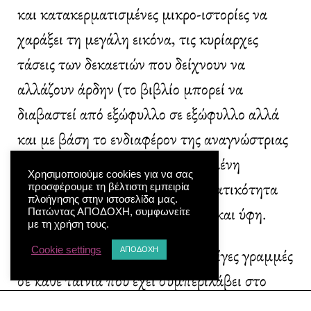
και κατακερματισμένες μικρο-ιστορίες να
χαράξει τη μεγάλη εικόνα, τις κυρίαρχες
τάσεις των δεκαετιών που δείχνουν να
αλλάζουν άρδην (το βιβλίο μπορεί να
διαβαστεί από εξώφυλλο σε εξώφυλλο αλλά
και με βάση το ενδιαφέρον της αναγνώστριας
και του αναγνώστη για συγκεκριμένη
Χρησιμοποιούμε cookies για να σας
δεκαετία), αλλά που στην πραγματικότητα
προσφέρουμε τη βέλτιστη εμπειρία
πλοήγησης στην ιστοσελίδα μας.
περιέχουν σταθερές σε θεματικές και ύφη.
Πατώντας ΑΠΟΔΟΧΗ, συμφωνείτε
με τη χρήση τους.
Cookie settings
Ο Καραλής αφιερώνει έστω και λίγες γραμμές
ΑΠΟΔΟΧΗ
σε κάθε ταινία που έχει συμπεριλάβει στο
βιβλίο του (οι αναλύσεις του επεκτείνονται σε