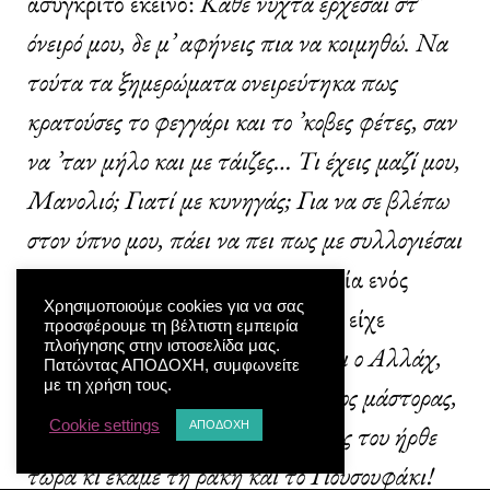
ασύγκριτο εκείνο:
Κάθε νύχτα έρχεσαι στ’
όνειρό μου, δε μ’ αφήνεις πια να κοιμηθώ. Να
τούτα τα ξημερώματα ονειρεύτηκα πως
κρατούσες το φεγγάρι και το ’κοβες φέτες, σαν
να ’ταν μήλο και με τάιζες… Τι έχεις μαζί μου,
Μανολιό; Γιατί με κυνηγάς; Για να σε βλέπω
στον ύπνο μου, πάει να πει πως με συλλογιέσαι
(85). Ή πάλι η απίστευτη ειρωνεία ενός
Χρησιμοποιούμε cookies για να σας
συγγραφέα που νομίζουμε ότι δεν είχε
προσφέρουμε τη βέλτιστη εμπειρία
πλοήγησης στην ιστοσελίδα μας.
χιούμορ:
Μεγάλος μάστορας είναι ο Αλλάχ,
Πατώντας ΑΠΟΔΟΧΗ, συμφωνείτε
με τη χρήση τους.
μουρμούρισε συγκινημένος, μεγάλος μάστορας,
Cookie settings
ΑΠΟΔΟΧΗ
μερακλής· κόβει το μυαλό του· πώς του ήρθε
τώρα κι έκαμε τη ρακή και το Γιουσουφάκι!