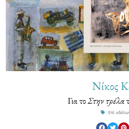
Νίκος Κ
Για το
Στην τρέλα
τ
Επί υδάτω