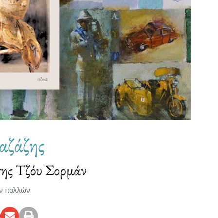
αζάζης
ης Τζόυ Σορμάν
ν πολλών