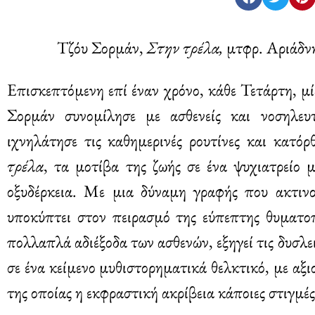
Τζόυ Σορμάν,
Στην τρέλα,
μτφρ. Αριάδνη
Επισκεπτόμενη επί έναν χρόνο, κάθε Τετάρτη, μί
Σορμάν συνομίλησε με ασθενείς και νοσηλευ
ιχνηλάτησε τις καθημερινές ρουτίνες και κατό
τρέλα
, τα μοτίβα της ζωής σε ένα ψυχιατρείο μ
οξυδέρκεια. Με μια δύναμη γραφής που ακτινοβ
υποκύπτει στον πειρασμό της εύπεπτης θυματοπ
πολλαπλά αδιέξοδα των ασθενών, εξηγεί τις δυσλε
σε ένα κείμενο μυθιστορηματικά θελκτικό, με αξ
της οποίας η εκφραστική ακρίβεια κάποιες στιγμές