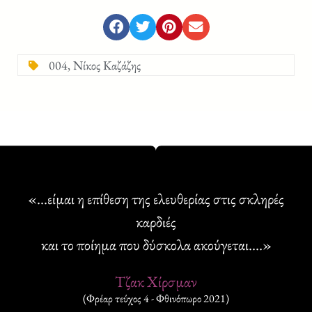
004
,
Νίκος Καζάζης
«...είμαι η επίθεση της ελευθερίας στις σκληρές
καρδιές
και το ποίημα που δύσκολα ακούγεται.…»
Τζακ Χίρσμαν
(Φρέαρ τεύχος 4 - Φθινόπωρο 2021)