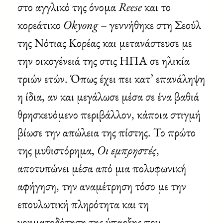
στο αγγλικό της όνομα
Reese
και το
κορεάτικο
Okyong
– γεννήθηκε στη Σεούλ
της Νότιας Κορέας και μετανάστευσε με
την οικογένειά της στις ΗΠΑ σε ηλικία
τριών ετών. Όπως έχει πει κατ’ επανάληψη
η ίδια, αν και μεγάλωσε μέσα σε ένα βαθιά
θρησκευόμενο περιβάλλον, κάποια στιγμή
βίωσε την απώλεια της πίστης. Το πρώτο
της μυθιστόρημα,
Οι εμπρηστές
,
αποτυπώνει μέσα από μια πολυφωνική
αφήγηση, την αναμέτρηση τόσο με την
επουλωτική πληρότητα και τη
νοηματοδότηση της ύπαρξης που