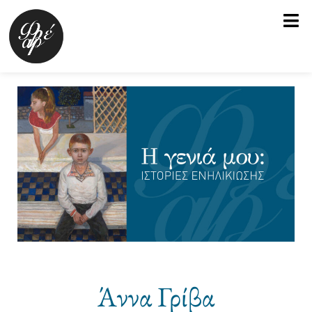
Μετάβαση
στο
περιεχόμενο
Άννα Γρίβα