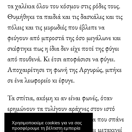
τα χαλίκια όλου του κόσμου στις ρόδες τους.
Θυμήθηκε τα παιδιά και τις δασκάλες και τις
πόλεις και τις μυρωδιές που έβλεπε να
φεύγουν από μπροστά της όσο μεγάλωνε και
σκέφτηκε πως η ίδια δεν είχε ποτέ της φύγει
από πουθενά. Κι έτσι αποφάσισε να φύγει.
Αποχαιρέτησε τη φωνή της Αργυρώς, μπήκε
σε ένα λεωφορείο κι έφυγε.
Τα σπίτια, ακόμη κι αν είναι φωνές, όταν
ερημώνουν τα τυλίγουν αράχνες στον ιστό
τους, φυτρώνουν μέσα τους δέντρα που σπάνε
Χρησιμοποιούμε cookies για να σας
τα τζάμια, και ο αέρας που περνάει μετακινεί
προσφέρουμε τη βέλτιστη εμπειρία