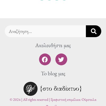
Search
Ακολουθήστε μας
F
T
a
w
c
i
To blog μας
e
t
b
t
o
e
o
r
k
© 2024 | All rights reserved | Γραφιστική επιμέλεια: Ούρσουλα