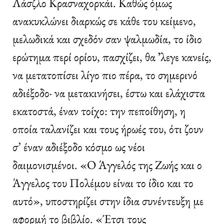
Λάσζλο Κρασναχορκάι. Καθώς όμως
ανακυκλώνει διαρκώς σε κάθε του κείμενο,
μελωδικά και σχεδόν σαν ψαλμωδία, το ίδιο
ερώτημα περί ορίου, πασχίζει, θα ʼλεγε κανείς,
να μετατοπίσει λίγο πιο πέρα, το σημερινό
αδιέξοδο· να μετακινήσει, έστω και ελάχιστα
εκατοστά, έναν τοίχο: την πεποίθηση, η
οποία ταλανίζει και τους ήρωές του, ότι ζουν
σ’ έναν αδιέξοδο κόσμο ως νέοι
δαιμονισμένοι. «Ο Άγγελός της Ζωής και ο
Άγγελος του Πολέμου είναι το ίδιο και το
αυτό», υποστηρίζει στην ίδια συνέντευξη με
αφορμή το βιβλίο. «Έτσι τους