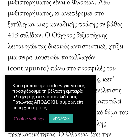
μυθιστορήματος είναι ο Φλόριαν. Λέω
μυθιστορήματος, κι αναφέρομαι στο
ξετύλιγμα μιας μοναδικής φράσης σε βάθος
419 σελίδων. Ο Ούγγρος δεξιοτέχνης
λειτουργώντας διαρκώς αντιστικτικά, χτίζει
μια σειρά μουσικών παραλλαγών
(contrapunto) πάνω στο προσφιλές του
θέμα, την οντολογία του παρόντος, κατ’
Χρησιμοποιούμε cookies για να σας
εικόνα των έργων του Μπαχ. Η ανέλπιστη
προσφέρουμε τη βέλτιστη εμπειρία
πλοήγησης στην ιστοσελίδα μας.
σχέση του Φλόριαν με τον Μπαχ αποτελεί
Πατώντας ΑΠΟΔΟΧΗ, συμφωνείτε
με τη χρήση τους.
συνεπώς μια παραλλαγή στο αρχικό θέμα του
Cookie settings
ΑΠΟΔΟΧΗ
βιβλίου, την Αποκάλυψη μιας άλλης
πραγματικότητας. Ο Φλόριαν έχει την