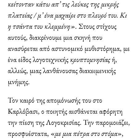
κείτονταν κάτω απ’ τις λεύκες της μικρής
πλατείας / μ’ ένα μαχαίρι στο πλευρό του. Κι
η τσάντα του κλεμμένη».
Στους στίχους
αυτούς, διακρίνουμε μια σκηνή που
ανασύρεται από αστυνομικό μυθιστόρημα, με
ένα είδος λογοτεχνικής
κρυπτομνησίας
ή,
αλλιώς, μιας λανθάνουσας διακειμενικής
μνήμης.
Τον καιρό της απομόνωσής του στο
Καρλόβασι, ο ποιητής αισθάνεται αφόρητη
την πίεση της Λογοκρισίας. Την παρομοιάζει,
προσφυέστατα, «
με
μια
πέτρα
στο
στόμα
»,