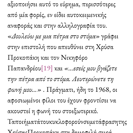
αξιοποιήσει αυτό το εύρημα, περισσότερες
από μία φορές, εν είδει αυτοκειμενικής
αναφοράς και στην αλληλογραφία του.
«
Δουλεύω
με
μια
πέτρα
στο
στόμα
» γράφει
στην επιστολή που απευθύνει στη Χρύσα
Προκοπάκη και τον Νικηφόρο
Παπανδρέου
[19]
και
«…εσείς μου βγάζετε
την πέτρα από το στόμα. Λευτερώνετε τη
φωνή μου…» .
Πράγματι, ήδη το 1968, οι
αφοσιωμένοι φίλοι του έχουν φροντίσει να
ακουστεί η φωνή του στοεξωτερικό
.
Ταποιήματάτουκυκλοφορούνσεμετάφρασητης
ΧρύσαςΠροκοπάκη στη δημοφιλή σειρά,