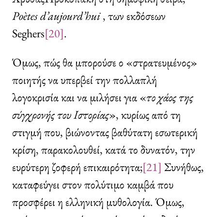
Po
è
tes
d
’
aujourd
’
hui
, των εκδόσεων
Seghers
[20]
.
Όμως, πώς θα μπορούσε ο «στρατευμένος»
ποιητής να υπερβεί την πολλαπλή
λογοκρισία και να μιλήσει για «
το
χάος
της
σύγχρονής του
Ιστορίας
», κυρίως από τη
στιγμή που, βιώνοντας βαθύτατη εσωτερική
κρίση, παρακολουθεί, κατά το δυνατόν, την
ευρύτερη ζοφερή επικαιρότητα;
[21]
Συνήθως,
καταφεύγει στον πολύτιμο καμβά που
προσφέρει η ελληνική μυθολογία. Όμως,