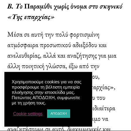
Β. Το
Παραμύθι χωρίς όνομα
στο σκηνικό
«Της επαρχίας»
Μέσα σε αυτή την πολύ φορτισμένη
ατμόσφαιρα προσωπικού αδιεξόδου και
ανελευθερίας, αλλά και αναζήτησης για μια
άλλη ποιητική γλώσσα, έξω από την
ακυρωμένη γενναιοδωρία του μύθου,
Χρησιμοποιούμε cookies για να σας
δημιουργείται το ποίημα «Της επαρχίας»,
προσφέρουμε τη βέλτιστη εμπειρία
πλοήγησης στην ιστοσελίδα μας.
ένα από τα πολλά
επιούσια
εκείνου του
Πατώντας ΑΠΟΔΟΧΗ, συμφωνείτε
με τη χρήση τους.
καιρού
[24]
και, όσο γνωρίζω, όχι ιδιαίτερα
Cookie settings
ΑΠΟΔΟΧΗ
σχολιασμένο
[25]
. Θα ήταν σκόπιμο να
αναζητήσουμε σε αυτό, διακειμενικές και