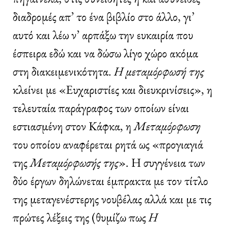
διαδρομές απ’ το ένα βιβλίο στο άλλο, γι’
αυτό και λέω ν’ αρπάξω την ευκαιρία που
έσπειρα εδώ και να δώσω λίγο χώρο ακόμα
στη διακειμενικότητα.
Η μεταμόρφωσή της
κλείνει με «Ευχαριστίες και διευκρινίσεις», η
τελευταία παράγραφος των οποίων είναι
εστιασμένη στον Κάφκα, η
Μεταμόρφωση
του οποίου αναφέρεται ρητά ως «προγιαγιά
της
Μεταμόρφωσής της
». Η συγγένεια των
δύο έργων δηλώνεται έμπρακτα με τον τίτλο
της μεταγενέστερης νουβέλας αλλά και με τις
πρώτες λέξεις της (θυμίζω πως
Η