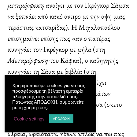
μεταμόρφωση
ανοίγει με τον Γκρέγκορ Σάμσα
να ξυπνάει από κακό όνειρο με την όψη μιας
τεράστιας κατσαρίδας). Η Μιχαλοπούλου
επισημαίνει επίσης πως «αν ο πατέρας
κυνηγάει τον Γκρέγκορ με μήλα (στη
Μεταμόρφωση
του Κάφκα), ο καθηγητής
κυνηγάει τη Σάσα με βιβλία (στη
Μεταμόρφωσή της
)». Και τέλος έχει
Χρησιμοποιούμε cookies για να σας
σχολιαστεί η ομοιότητα των ονομάτων
προσφέρουμε τη βέλτιστη εμπειρία
πλοήγησης στην ιστοσελίδα μας.
Σάμσα (Γκρέγκορ Σάμσα) και Σάσα (σκέτο
Πατώντας ΑΠΟΔΟΧΗ, συμφωνείτε
με τη χρήση τους.
Σάσα)
[3]
.
Cookie settings
ΑΠΟΔΟΧΗ
Ωραία, ωραιότατα, ήθελα απλώς να πω πως