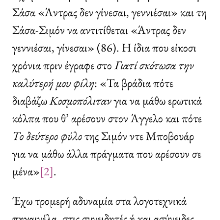
Σάσα «Άντρας δεν γίνεσαι, γεννιέσαι» και τη
Σάσα-Σιμόν να αντιτίθεται «Άντρας δεν
γεννιέσαι, γίνεσαι» (86). Η ίδια που είκοσι
χρόνια πριν έγραφε στο
Γιατί
σκότωσα την
καλύτερή μου φίλη
: «Τα βράδια πότε
διαβάζω
Κοσμοπόλιταν
για να μάθω ερωτικά
κόλπα που θ’ αρέσουν στον Άγγελο και πότε
Το δεύτερο φύλο
της Σιμόν ντε Μποβουάρ
για να μάθω άλλα πράγματα που αρέσουν σε
μένα»
[2]
.
Έχω τρομερή αδυναμία στα λογοτεχνικά
πηγαινέλα, στις συνειδητές ή και ασύνειδες