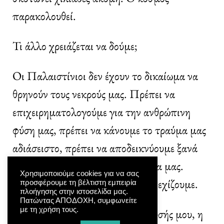
παρακολουθεί.
Τι άλλο χρειάζεται να δούμε;
Οι Παλαιστίνιοι δεν έχουν το δικαίωμα να
θρηνούν τους νεκρούς μας. Πρέπει να
επιχειρηματολογούμε για την ανθρώπινη
φύση μας, πρέπει να κάνουμε το τραύμα μας
αδιάσειστο, πρέπει να αποδεικνύουμε ξανά
και ξανά ότι δεν αξίζουμε τη μοίρα μας.
Χρησιμοποιούμε cookies για να σας
Έχουν περάσει 75 χρόνια και συνεχίζουμε.
προσφέρουμε τη βέλτιστη εμπειρία
πλοήγησης στην ιστοσελίδα μας.
Πατώντας ΑΠΟΔΟΧΗ, συμφωνείτε
με τη χρήση τους.
Αυτή είναι η αιτία της απογοήτευσής μου, η