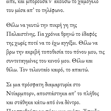
είπε, και μπορούσα ν’ ακούσω το χαμόγελό
του μέσα απ’ το τηλέφωνο.
Θέλω να γευτώ την πικρή γη της
Παλαιστίνης. Για χρόνια θρηνώ το έδαφός
της χωρίς ποτέ να το έχω αγγίξει. Θέλω να
βρω την ακριβή τοποθεσία του πόνου μου, τις
συντεταγμένες του κενού μου. Θέλω και
θέλω. Τον τελευταίο καιρό, το απαιτώ.
Σε μια πρόσφατη διαμαρτυρία στο
Ντίαρμπορν, αποσπάστηκα απ’ το πλήθος
και στάθηκα κάτω από ένα δέντρο.
Προσπαθούσα να πάρω μια ανάσα. Έπαιξα