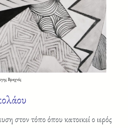
ργης Βραχνός
κολάου
υση στον τόπο όπου κατοικεί ο ιερός