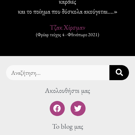
καρδιές
και το ποίημα που δύσκολα ακούγεται.…»
Τζακ Χίρσμαν
(Φρέαρ τεύχος 4 - Φθινόπωρο 2021)
Search
Ακολουθήστε μας
F
T
a
w
c
i
To blog μας
e
t
b
t