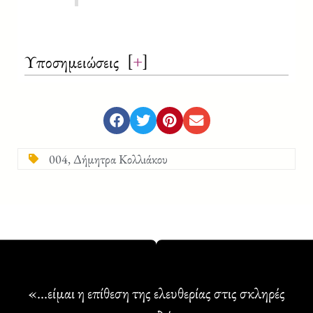
[
+
]
Υποσημειώσεις
004
,
Δήμητρα Κολλιάκου
«...είμαι η επίθεση της ελευθερίας στις σκληρές