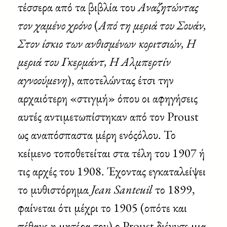
τέσσερα από τα βιβλία του
Αναζητώντας
τον χαμένο χρόνο
(
Από τη μεριά του Σουάν,
Στον ίσκιο των ανθισμένων κοριτσιών, Η
μεριά του Γκερμάντ, Η Αλμπερτίν
αγνοούμενη
), αποτελώντας έτσι την
αρχαιότερη «στιγμή» όπου οι αφηγήσεις
αυτές αντιμετωπίστηκαν από τον Proust
ως αναπόσπαστα μέρη ενόςόλου. Το
κείμενο τοποθετείται στα τέλη του 1907 ή
τις αρχές του 1908. Έχοντας εγκαταλείψει
το μυθιστόρημα
Jean Santeuil
το 1899,
φαίνεται ότι μέχρι το 1905 (οπότε και
πέθανε η μητέρα του) ο Proust διένυσε μια