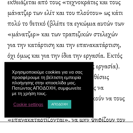
εκθειάζεται από τους «τεχνοκράτες και τους
μάνατζερ των ελίτ και του πλούτου» ως κάτι
πολύ το θετικό (βλέπε τα εγκώμια αυτών των
«μάνατζερ» και των τραπεζικών στελεχών
για την κατάρτιση και την επανακατάρτιση,
όχι όμως και για την ίδια την εργασία. Εκτός
εάν γίνεται λόγος για τη δική τους εργασία).
Χρησιμοποιούμε cookies για να σας
Πώς μετά αυτοί που βλέπουν τις θέσεις
προσφέρουμε τη βέλτιστη εμπειρία
πλοήγησης στην ιστοσελίδα μας.
εργασίας τους αλλά και τους ιδίους να
Πατώντας ΑΠΟΔΟΧΗ, συμφωνείτε
με τη χρήση τους.
απαξιώνονται καθημερινώς και ακούν να τους
Cookie settings
ΑΠΟΔΟΧΗ
λένε πως φταίνε οι ίδιοι που δεν
«επανακαταρτίζονται», να μην ψηφίζουν τον
κάθε Τραμπ ή να μην ελπίζουν πως κάποιοι