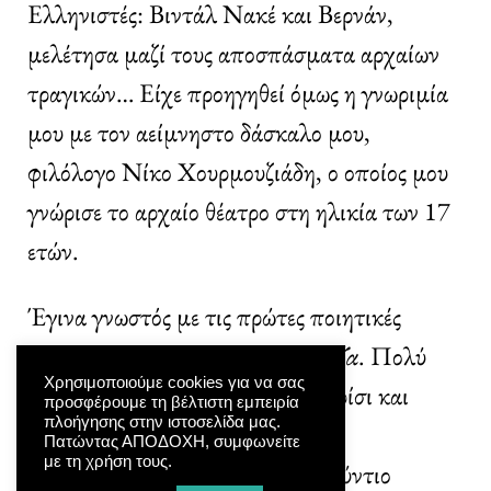
Ελληνιστές: Βιντάλ Νακέ και Βερνάν,
μελέτησα μαζί τους αποσπάσματα αρχαίων
τραγικών… Είχε προηγηθεί όμως η γνωριμία
μου με τον αείμνηστο δάσκαλο μου,
φιλόλογο Νίκο Χουρμουζιάδη, ο οποίος μου
γνώρισε το αρχαίο θέατρο στη ηλικία των 17
ετών.
Έγινα γνωστός με τις πρώτες ποιητικές
ταινίες μου
Περιπλάνηση
και
Ρόζα
. Πολύ
Χρησιμοποιούμε cookies για να σας
νέος, ύστερα, επέστρεψα στο Παρίσι και
προσφέρουμε τη βέλτιστη εμπειρία
πλοήγησης στην ιστοσελίδα μας.
αργότερα στη Νέα Υόρκη, όπου
Πατώντας ΑΠΟΔΟΧΗ, συμφωνείτε
με τη χρήση τους.
παρακολούθησα στο Άκτορς Στούντιο