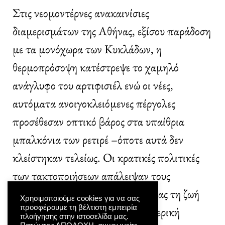
Στις νεομοντέρνες ανακαινίσιες
διαμερισμάτων της Αθήνας, εξίσου παράδοση
με τα μονόχωρα των Κυκλάδων, η
θερμοπρόσοψη κατέστρεψε το χαμηλό
ανάγλυφο του αρτιφισιέλ ενώ οι νέες,
αυτόματα ανοιγοκλειόμενες πέργολες
προσέθεσαν οπτικό βάρος στα υπαίθρια
μπαλκόνια των ρετιρέ –όποτε αυτά δεν
κλείστηκαν τελείως. Οι κρατικές πολιτικές
των τακτοποιήσεων απάλειψαν τους
ενδιάμεσους χώρους μετατρέποντας τη ζωή
Χρησιμοποιούμε cookies για να σας
προσφέρουμε τη βέλτιστη εμπειρία
στην πόλη σε αποκλειστικά εσωτερική
πλοήγησης στην ιστοσελίδα μας.