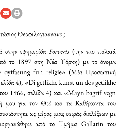
άσιος Θεοφιλογιαννάκος
ρά στην εφημερίδα
Forverts
(την πιο παλαιά
 από το 1897 στη Νέα Υόρκη) με το όνομα
he oyffasung fun religie» (Μία Προσωπική
λίδα 4), «Di getlikhe kunst un dos getlikhe
του 1966, σελίδα 4) και «Mayn bagrif vegn
ή μου για τον Θεό και τα Καθήκοντα του
σιάστηκε ως μέρος μιας σειράς διαλέξεων με
ιοργανώθηκε από το Τμήμα Gallatin του