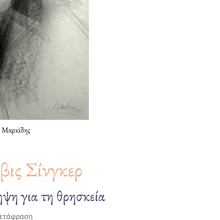
ς Μαρκίδης
ις Σίνγκερ
ψη για τη θρησκεία
ετάφραση