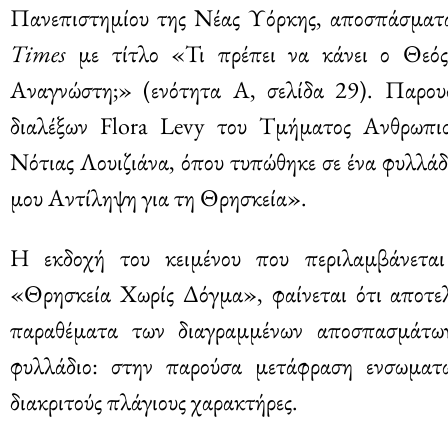
Πανεπιστημίου της Νέας Υόρκης, αποσπάσματα
Times
με τίτλο «Τι πρέπει να κάνει ο Θεός
Αναγνώστη;» (ενότητα Α, σελίδα 29). Παρου
διαλέξων Flora Levy του Τμήματος Ανθρωπι
Νότιας Λουιζιάνα, όπου τυπώθηκε σε ένα φυλλά
μου Αντίληψη για τη Θρησκεία».
Η εκδοχή του κειμένου που περιλαμβάνεται 
«Θρησκεία Χωρίς Δόγμα», φαίνεται ότι αποτελε
παραθέματα των διαγραμμένων αποσπασμάτω
φυλλάδιο: στην παρούσα μετάφραση ενσωματ
διακριτούς πλάγιους χαρακτήρες.