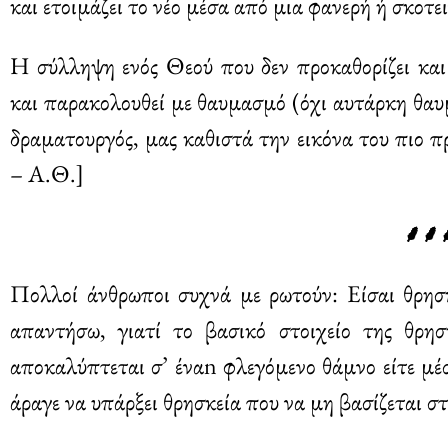
και ετοιμάζει το νέο μέσα από μια φανερή ή σκοτε
Η σύλληψη ενός Θεού που δεν προκαθορίζει και
και παρακολουθεί με θαυμασμό (όχι αυτάρκη θαυ
δραματουργός, μας καθιστά την εικόνα του πιο π
– Α.Θ.]
⸙⸙
Πολλοί άνθρωποι συχνά με ρωτούν: Είσαι θρησκ
απαντήσω, γιατί το βασικό στοιχείο της θρησ
αποκαλύπτεται σ’ έναn φλεγόμενο θάμνο είτε μέ
άραγε να υπάρξει θρησκεία που να μη βασίζεται 