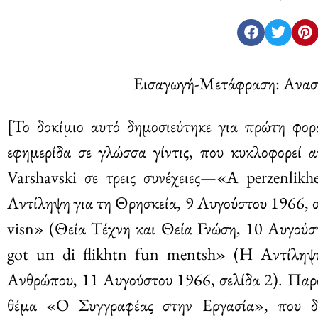
Εισαγωγή-Μετάφραση: Αναστ
[Το δοκίμιο αυτό δημοσιεύτηκε για πρώτη φο
εφημερίδα σε γλώσσα γίντις, που κυκλοφορεί
Varshavski σε τρεις συνέχειες—«A perzenlik
Αντίληψη για τη Θρησκεία, 9 Αυγούστου 1966, σε
visn» (Θεία Τέχνη και Θεία Γνώση, 10 Αυγούσ
got un di flikhtn fun mentsh» (Η Αντίληψ
Ανθρώπου, 11 Αυγούστου 1966, σελίδα 2). Παρου
θέμα «Ο Συγγραφέας στην Εργασία», που δ