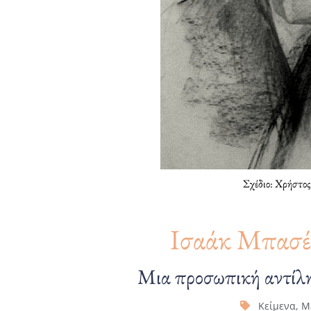
Σχέδιο: Χρήστο
Ισαάκ Μπασέβ
Μια προσωπική αντίλη
Κείμενα
,
Μ