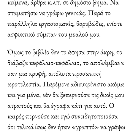
κείμενα, άρθρα κ.λπ. σε δημόσιο βήμα. Να
σταματήσω να γράφω γενικώς. Παρά το
παράλληλα εργασιομανές, θορυβώδες, ενίοτε
ασφυκτικό σύμπαν του μυαλού μου.
Όμως το βιβλίο δεν το άφησα στην άκρη, το
διάβαζα κεφάλαιο-κεφάλαιο, το απολάμβανα
σαν μια κρυφή, απόλυτα προσωπική
ιεροτελεστία. Παρέμενε αδιευκρίνιστο ακόμα
και για μένα, εάν θα ξεπερνούσα τις δικές μου
ατραπούς και θα έγραφα κάτι για αυτό. Ο
καιρός περνούσε και εγώ συνειδητοποιούσα
ότι τελικά ίσως δεν ήταν «γραπτό» να γράψω