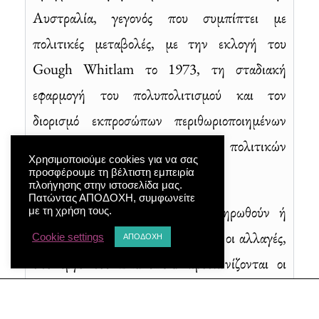
Αυστραλία, γεγονός που συμπίπτει με
πολιτικές μεταβολές, με την εκλογή του
Gough Whitlam το 1973, τη σταδιακή
εφαρμογή του πολυπολιτισμού και τον
διορισμό εκπροσώπων περιθωριοποιημένων
ομάδων σε θεσμούς χάραξης πολιτικών
Χρησιμοποιούμε cookies για να σας
πολιτισμικού αυτοπροσδιορισμού.
προσφέρουμε τη βέλτιστη εμπειρία
πλοήγησης στην ιστοσελίδα μας.
Πατώντας ΑΠΟΔΟΧΗ, συμφωνείτε
Μολονότι πέθανε προτού ολοκληρωθούν ή
με τη χρήση τους.
ακόμα αναπτυχθούν πλήρως αυτές οι αλλαγές,
Cookie settings
ΑΠΟΔΟΧΗ
στο έργο του Dransfield προοιωνίζονται οι
μεγάλες αναθεωρήσεις που
πραγματοποιήθηκαν κατά τις επόμενες