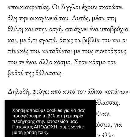
αποικιοκρατίας. Οι Άγγλοι έχουν σκοτώσει
όλη την οικογένειά του. Αυτός, μέσα στη
θλίψη και στην οργή, φτιάχνει ένα υποβρύχιο
και, με ό,τι αγαπά, όπως τα βιβλία του και οι
πίνακές του, καταδύεται με τους συντρόφους
του σε έναν άλλο κόσμο. Στον κόσμο του
βυθού της θάλασσας.
Δηλαδή, φεύγει από αυτό τον άδικο «επάνω»
κόσμο και ζει στον «κάτω» της θάλασσας,
Χρησιμοποιούμε cookies για να σας
στη φύση που ποτέ δεν αδικεί κανέναν.
προσφέρουμε τη βέλτιστη εμπειρία
πλοήγησης στην ιστοσελίδα μας.
Γίνεται ο Κανένας, για αυτό τον κόσμο, για
Πατώντας ΑΠΟΔΟΧΗ, συμφωνείτε
με τη χρήση τους.
να παραμείνει ο εαυτός του σε έναν άλλο