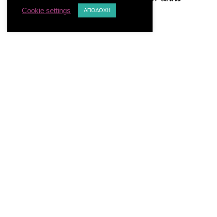
Cookie settings
κόσμο.
ΑΠΟΔΟΧΗ
Κι όλα αυτά δεν τα λέει ξεκάθαρα στο βιβλίο,
αλλά τα υπαινίσσεται, και ο αναγνώστης τα
αποκρυπτογραφεί, μέσα στις περιπέτειες των
ηρώων.
Ο Verne έγραφε βιβλία και θεατρικά για
μικρούς και μεγάλους αναγνώστες με
πολλαπλά επίπεδα κατανόησης και πολλά
κρυμμένα μυστικά.
Αφού διάβασα το τέλος του Νέμο στη