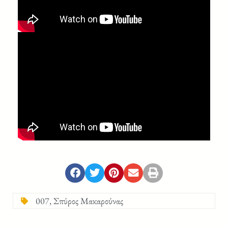
007
,
Σπύρος Μακαρούνας