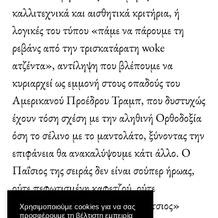
καλλιτεχνικά και αισθητικά κριτήρια, ή
λογικές του τύπου «πάμε να πάρουμε τη
ρεβάνς από την τρισκατάρατη woke
ατζέντα», αντίληψη που βλέπουμε να
κυριαρχεί ως εμμονή στους οπαδούς του
Αμερικανού Προέδρου Τραμπ, που δυστυχώς
έχουν τόση σχέση με την αληθινή Ορθοδοξία
όση το σέλινο με το μαντολάτο, ξύνοντας την
επιφάνεια θα ανακαλύψουμε κάτι άλλο. Ο
Παΐσιος της σειράς δεν είναι σούπερ ήρωας,
ούτε πεφωτισμένη καφετζού, ούτε
κατάλληλος για να γίνει «Παστίτσιος»
Χρησιμοποιούμε cookies για να σας
προσφέρουμε τη βέλτιστη εμπειρία