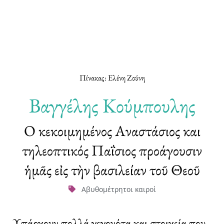
Πίνακας: Ελένη Ζούνη
Βαγγέλης Κούμπουλης
Ο κεκοιμημένος Αναστάσιος και
τηλεοπτικός Παΐσιος προάγουσιν
ἡμᾶς εἰς τὴν βασιλείαν τοῦ Θεοῦ
Αβυθομέτρητοι καιροί
Υπάρχουν πολλά γεγονότα και στοιχεία που