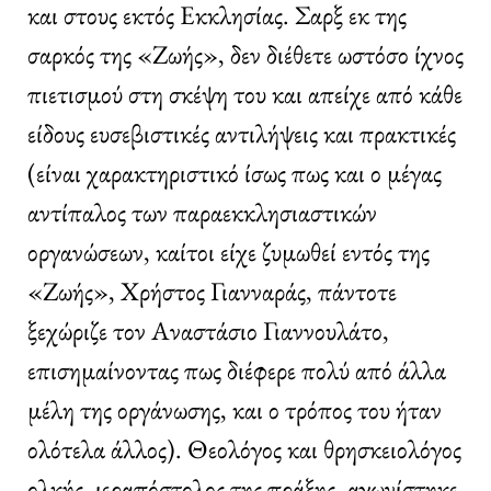
και στους εκτός Εκκλησίας. Σαρξ εκ της
σαρκός της «Ζωής», δεν διέθετε ωστόσο ίχνος
πιετισμού στη σκέψη του και απείχε από κάθε
είδους ευσεβιστικές αντιλήψεις και πρακτικές
(είναι χαρακτηριστικό ίσως πως και ο μέγας
αντίπαλος των παραεκκλησιαστικών
οργανώσεων, καίτοι είχε ζυμωθεί εντός της
«Ζωής», Χρήστος Γιανναράς, πάντοτε
ξεχώριζε τον Αναστάσιο Γιαννουλάτο,
επισημαίνοντας πως διέφερε πολύ από άλλα
μέλη της οργάνωσης, και ο τρόπος του ήταν
ολότελα άλλος). Θεολόγος και θρησκειολόγος
ολκής, ιεραπόστολος της πράξης, αγωνίστηκε