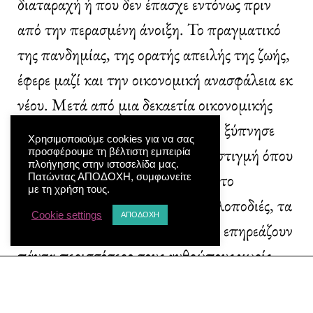
διαταραχή ή που δεν έπασχε εντόνως πριν
από την περασμένη άνοιξη. Το πραγματικό
της πανδημίας, της ορατής απειλής της ζωής,
έφερε μαζί και την οικονομική ανασφάλεια εκ
νέου. Μετά από μια δεκαετία οικονομικής
απορρύθμισης, ιδίως για τη χώρα, ξύπνησε
Χρησιμοποιούμε cookies για να σας
εφιάλτες, «οικεία κακά», σε μια στιγμή όπου
προσφέρουμε τη βέλτιστη εμπειρία
πλοήγησης στην ιστοσελίδα μας.
όλοι έλεγαν ότι κάτι άλλαζε προς το
Πατώντας ΑΠΟΔΟΧΗ, συμφωνείτε
με τη χρήση τους.
καλύτερο. Αυτές οι συνεχείς τρικλοποδιές, τα
Cookie settings
ΑΠΟΔΟΧΗ
«χτυπήματα κάτω από τη ζώνη» επηρεάζουν
πάντα περισσότερο τους ανθρώπους χωρίς
πολλά στηρίγματα. Συνηθίζουμε να μιλάμε
για προηγούμενα υποκείμενα νοσήματα, για