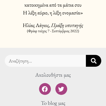
κατοικημένα από τα μάτια σου
Η λέξη αύριο, η λέξη ονομασία»
Ηλίας Λάγιος,
Πράξη υποταγής
(Φρέαρ τεύχος 7 - Σεπτέμβριος 2022)
Search
Ακολουθήστε μας
F
T
a
w
c
i
To blog μας
e
t