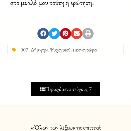
στο μυαλό μου τούτη η ερώτηση!
007
,
Δήμητρα Ψυχογυιού
,
εικονογράφοι
Περιεχόμενα τεύχους 7
«Όλων των λέξεων τα σπιτικά