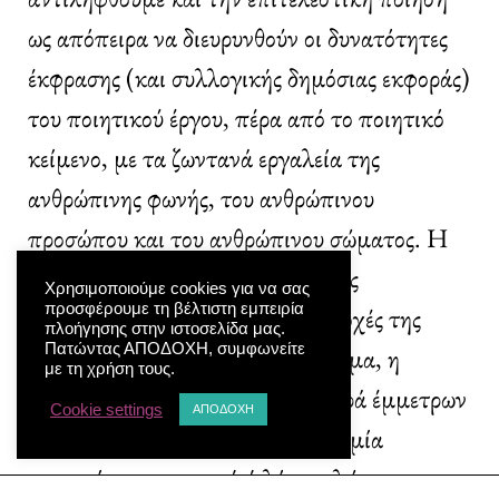
ως απόπειρα να διευρυνθούν οι δυνατότητες
έκφρασης (και συλλογικής δημόσιας εκφοράς)
του ποιητικού έργου, πέρα από το ποιητικό
κείμενο, με τα ζωντανά εργαλεία της
ανθρώπινης φωνής, του ανθρώπινου
προσώπου και του ανθρώπινου σώματος. Η
παραπάνω πολυμορφία προφανώς
Χρησιμοποιούμε cookies για να σας
προσφέρουμε τη βέλτιστη εμπειρία
προσδιορίζει και τις ποικίλες εκδοχές της
πλοήγησης στην ιστοσελίδα μας.
Πατώντας ΑΠΟΔΟΧΗ, συμφωνείτε
ποιητικής γλώσσας. Για παράδειγμα, η
με τη χρήση τους.
επαναχρησιμοποίηση των αυστηρά έμμετρων
Cookie settings
ΑΠΟΔΟΧΗ
μορφών κατά κανόνα τείνει προς μία
περισσότερο ποιητική ή λόγια γλώσσα, στο