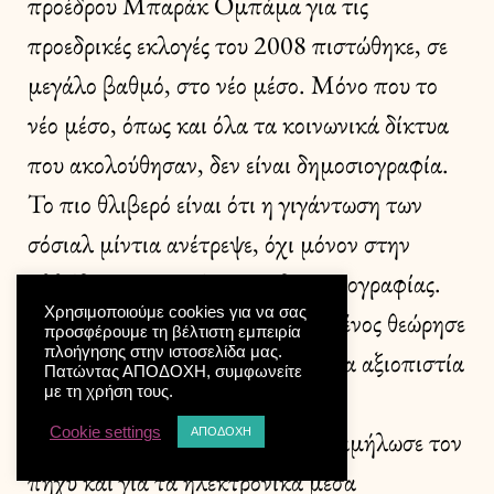
προέδρου Μπαράκ Ομπάμα για τις
προεδρικές εκλογές του 2008 πιστώθηκε, σε
μεγάλο βαθμό, στο νέο μέσο. Μόνο που το
νέο μέσο, όπως και όλα τα κοινωνικά δίκτυα
που ακολούθησαν, δεν είναι δημοσιογραφία.
Το πιο θλιβερό είναι ότι η γιγάντωση των
σόσιαλ μίντια ανέτρεψε, όχι μόνον στην
Ελλάδα, τους κανόνες της δημοσιογραφίας.
Χρησιμοποιούμε cookies για να σας
Όχι μόνον επειδή ο κάθε πικραμένος θεώρησε
προσφέρουμε τη βέλτιστη εμπειρία
πλοήγησης στην ιστοσελίδα μας.
ότι μια ανάρτησή του έχει την ίδια αξιοπιστία
Πατώντας ΑΠΟΔΟΧΗ, συμφωνείτε
με τη χρήση τους.
με το άρθρο ενός επαγγελματία
Cookie settings
δημοσιογράφου αλλά και γιατί χαμήλωσε τον
ΑΠΟΔΟΧΗ
πήχυ και για τα ηλεκτρονικά μέσα