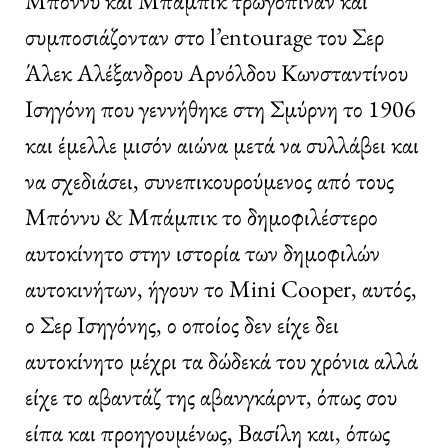
Μπόννυ και Μπάμπικ τρωγόπιναν και
συμποσιάζονταν στο l’entourage του Σερ
Άλεκ Αλέξανδρου Αρνόλδου Κωνσταντίνου
Ισηγόνη που γεννήθηκε στη Σμύρνη το 1906
και έμελλε μισόν αιώνα μετά να συλλάβει και
να σχεδιάσει, συνεπικουρούμενος από τους
Μπόννυ & Μπάμπικ το δημοφιλέστερο
αυτοκίνητο στην ιστορία των δημοφιλών
αυτοκινήτων, ήγουν το Mini Cooper, αυτός,
ο Σερ Ισηγόνης, ο οποίος δεν είχε δει
αυτοκίνητο μέχρι τα δώδεκά του χρόνια αλλά
είχε το αβαντάζ της αβανγκάρντ, όπως σου
είπα και προηγουμένως, Βασίλη και, όπως