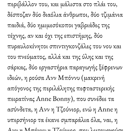
περιβάλλον του, και μάλιστα στο πλάι του,
δέσποζαν δύο διαόλια άνθρωποι, δύο τζιμάνια
παιδιά, δύο ημιμεσόκοποι γαβριάδες της
τέχνης, αν και όχι της επιστήμης, δύο
πυραυλοκίνητοι σπιντιγκονζάλες του νου και
του πνεύματος, αλλά και της ύλης και της
σάρκας, δύο εργαστήρια παραγωγής ξέφρενων
ιδεών, η ρούσα Ανν Μπόννυ (μακρινή
απόγονος της περιλάλητης πεφταστερικής
πειρατίνας Anne Bonny), που συνέδεε τα
ασύνδετα, η Ανν η Τζούνιορ, ενώ η Anne η
υπερσήνιορ τα έκανε σμπαράλια όλα, ναι, η
Ανν η Μπόννυ η Τζούνιορ, που λειτουργούσε