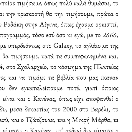
 οποίου τιμήσαμε
,
όπως πολύ καλά θυμάσαι, το
αι την τριακοστή θα την τιμήσουμε, πρώτα ο
υ Ροδάκη στην Αίγινα, όπως έχουμε ορκιστεί,
πογραμμός, τόσο εσύ όσο κι εγώ, με το
2666
,
αμε υπερδεόντως στο Galaxy, το αγλάισμα της
ου θα τιμήσουμε, κατά τα συμπεφωνημένα και,
4, στο Σχολαρχείο, το κόσμημα της Πλατείας
ους και να τιμάμε τα βιβλία που μας έκαναν
υ δεν εγκαταλείπουμε ποτέ, γιατί όποιος
 είναι και ο Κανένας, όπως είχε αποφανθεί ο
δυ, μέσα δεκαετίας του 2000 στο Βαρέλι, το
 εσύ, και ο Τζώτζουακ, και η Μικρή Μάρθα, κι
 είμαστε ο Κανένας, επ’ ουδενί δεν είμαστε ο