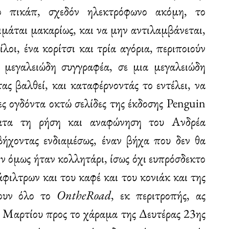
ο πικάπ, σχεδόν ηλεκτρόφωνο ακόμη, το
οιμάται μακαρίως, και να μην αντιλαμβάνεται,
λοι, ένα κορίτσι και τρία αγόρια, περιποιούν
ν μεγαλειώδη συγγραφέα, σε μια μεγαλειώδη
ας βαλθεί, και καταφέρνοντάς το εντέλει, να
ιες ογδόντα οκτώ σελίδες της έκδοσης Penguin
ματα τη ρήση και αναφώνηση του Ανδρέα
βήχοντας ενδιαμέσως, έναν βήχα που δεν θα
ην όμως ήταν κολλητάρι, ίσως όχι ευπρόσδεκτο
ιλτρων και του καφέ και του κονιάκ και της
σουν όλο το
OntheRoad
, εκ περιτροπής, ας
ς Μαρτίου προς το χάραμα της Δευτέρας 23ης