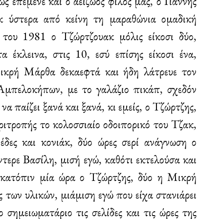
 επέμενε και ο αείζωος φίλος μας, ο Γιάννης
κ ύστερα από κείνη τη μαραθώνια ομαδική
 του 1981 ο Τζώρτζουακ μόλις είκοσι δύο,
α έκλεινα, στις 10, εσύ επίσης είκοσι ένα,
Μικρή Μάρθα δεκαεφτά και ήδη λάτρευε τον
 Αμπελοκήπων, με το γαλάζιο πικάπ, σχεδόν
να παίζει ξανά και ξανά, κι εμείς, ο Τζώρτζης,
ριτροπής το κολοσσιαίο οδοιπορικό του Τζακ,
έδες και κονιάκ, δύο ώρες σερί ανάγνωση ο
τερε Βασίλη, μισή εγώ, καθότι εκτελούσα και
 κατόπιν μία ώρα ο Τζώρτζης, δύο η Μικρή
 των υλικών, μιάμιση εγώ που είχα στανιάρει
 σημειωματάριο τις σελίδες και τις ώρες της