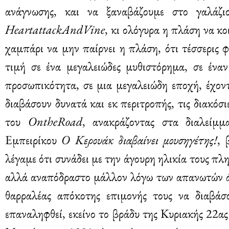
ανάγνωσης, και να ξαναβάζουμε στο γαλάζι
HeartattackAndVine
, κι ολόγυρα η πλάση να κ
χαμπάρι να μην παίρνει η πλάση, ότι τέσσερις φί
τιμή σε ένα μεγαλειώδες μυθιστόρημα, σε ένα
προσωπικότητα, σε μια μεγαλειώδη εποχή, έχοντ
διαβάσουν δυνατά και εκ περιτροπής, τις διακόσ
του
OntheRoad
, ανακράζοντας στα διαλείμ
Εμπειρίκου
Ο Κερουάκ διαβαίνει μουσηγέτης!
, 
λέγαμε ότι συνάδει με την άγουρη ηλικία τους πλ
αλλά αναπόδραστο μάλλον λόγω των απανωτών άφ
θαρραλέας απόκοτης επιμονής τους να διαβά
επαναληφθεί, εκείνο το βράδυ της Κυριακής 22α