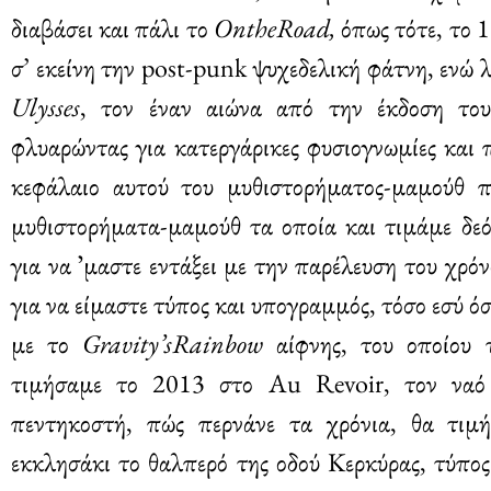
διαβάσει και πάλι το
OntheRoad,
όπως τότε, το 
σ’ εκείνη την post-punk ψυχεδελική φάτνη, ενώ λ
Ulysses
, τον έναν αιώνα από την έκδοση του
φλυαρώντας για κατεργάρικες φυσιογνωμίες και π
κεφάλαιο αυτού του μυθιστορήματος-μαμούθ 
μυθιστορήματα-μαμούθ τα οποία και τιμάμε δεόν
για να ʼμαστε εντάξει με την παρέλευση του χρόν
για να είμαστε τύπος και υπογραμμός, τόσο εσύ ό
με το
Gravity’sRainbow
αίφνης, του οποίου τ
τιμήσαμε το 2013 στο Au Revoir, τον ναό 
πεντηκοστή, πώς περνάνε τα χρόνια, θα τιμ
εκκλησάκι το θαλπερό της οδού Κερκύρας, τύπος