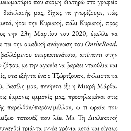
μειωματάριο που ακόμη διατηρώ στο γραφείο
ς διάπλασής μας, δίχως να γνωρίζουμε, πώς
 μετά, ήτοι την Κυριακή, πάλι Κυριακή, προς
ρος την 23η Μαρτίου του 2020, έμελλε να
να πει την ομαδική ανάγνωση του
OntheRoad
,
επιβαλλόμενου υπερκατενάτσιο, απέναντι στην
υ ζόφου, με την αγωνία να βαράει νταούλια και
είς, στα εξήντα ένα ο Τζώρτζουακ, άκλειστα τα
σύ, Βασίλη μου, πενήντα έξι η Μικρή Μάρθα,
 τις έμμονες εμμονές μας, προσηλωμένοι στις
κής παρελθόν/παρόν/μέλλον, ω τι ωραία που
 αείζωο τατουάζ που λέει Με Τη Διαλεκτική
υναχθεί τριάντα εννέα χρόνια μετά και είχαμε