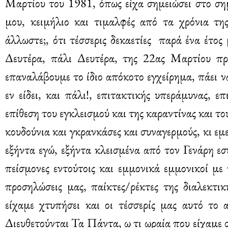
Μαρτίου του 1981, όπως είχα σημειώσει στο ση
μου, κειμήλιο και τιμαλφές από τα χρόνια τη
άλλωστε;, ότι τέσσερις δεκαετίες παρά ένα έτος
Δευτέρα, πάλι Δευτέρα, της 22ας Μαρτίου π
επαναλάβουμε το ίδιο απόκοτο εγχείρημα, πάει 
εν είδει, και πάλι!, επιτακτικής υπεράμυνας, 
επίθεση του εγκλεισμού και της καραντίνας και το
κουδούνια και γκρανκάσες και συναγερμούς, κι εμ
εξήντα εγώ, εξήντα κλεισμένα από τον Γενάρη ε
πείσμονες εντούτοις και εμμονικά εμμονικοί με
προσηλώσεις μας, παίκτες/ρέκτες της διαλεκτι
είχαμε χτυπήσει και οι τέσσερίς μας αυτό το
Διευθετούνται Τα Πάντα, ω τι ωραία που είχαμε σ