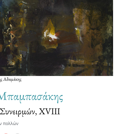
ης Αδαμάκης
 Μπαμπασάκης
 Συνειρμών, XVIΙΙ
ν πολλών