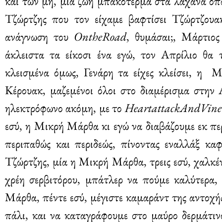
και των μη, μια ζωή μπακότερμα στα λάχανα όπως
Τζώρτζης που τον είχαμε βαφτίσει Τζώρτζουα
ανάγνωση του
OntheRoad
, θυμάσαι;, Μάρτιος
άκλειστα τα είκοσι ένα εγώ, τον Απρίλιο θα τ
κλεισμένα όμως, Γενάρη τα είχες κλείσει, η 
Κέρουακ, μαζεμένοι όλοι στο διαμέρισμα στην
ηλεκτρόφωνο ακόμη, με το
HeartattackAndVine
εσύ, η Μικρή Μάρθα κι εγώ να διαβάζουμε εκ πε
περιπαθώς και περιδεώς, πίνοντας εναλλάξ καφ
Τζώρτζης, μία η Μικρή Μάρθα, τρεις εσύ, χαλκέν
χρέη σερβιτόρου, μπάτλερ να πούμε καλύτερα,
Μάρθα, πέντε εσύ, μέγιστε καμαράντ της αντοχής
πάλι, και να καταγράφουμε στο μαύρο δερμάτινο