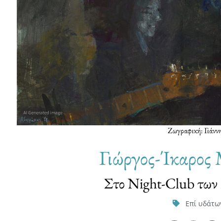
Ζωγραφική: Γιάνν
Γιώργος-Ίκαρος
Στο Night-Club των
Επί υδάτω