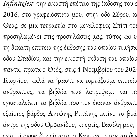
InfiniteJest,
την εικοστή επέτειο της έκδοσης του
2016, στο γραφειόσπιτό μου, στην οδό Σύρου, κ
Θεός, σε μια τετραετία στο μεγαλοφυές Σπίτι το
προσηλωμένοι στις προσηλώσεις μας, τύπος και υ
τη δέκατη επέτειο της έκδοσης του οποίου τιμήσ
οδού Σταδίου, και την εικοστή έκδοση του οποί
πάντα, πρώτα ο Θεός, στις 4 Νοεμβρίου του 202
Γεωργίου, καλά να ʼμαστε να εορτάζουμε επετεί
ανθρώπους, τα βιβλία που λατρέψαμε και πο
εγκαταλείπει τα βιβλία που τον έκαναν άνθρωπο
εξαίσιος βάρδος Αντώνης Ρεπάνης εκείνο το βρά
άντρο της οδού Ορφανίδου, κι εμείς, Βασίλη μου,
εγώ, σίγουρα δεν είμαστε ο Κανένας, στάνταρ δεν