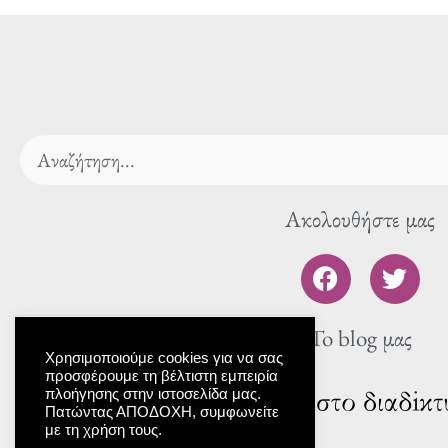
Search
Ακολουθήστε μας
F
T
a
w
c
i
To blog μας
e
t
b
t
Χρησιμοποιούμε cookies για να σας
προσφέρουμε τη βέλτιστη εμπειρία
o
e
πλοήγησης στην ιστοσελίδα μας.
o
r
Πατώντας ΑΠΟΔΟΧΗ, συμφωνείτε
με τη χρήση τους.
k