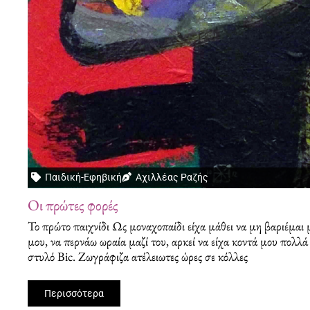
Παιδική-Εφηβική
Αχιλλέας Ραζής
Οι πρώτες φορές
Το πρώτο παιχνίδι Ως μοναχοπαίδι είχα μάθει να μη βαριέμαι 
μου, να περνάω ωραία μαζί του, αρκεί να είχα κοντά μου πολλά 
στυλό Βic. Ζωγράφιζα ατέλειωτες ώρες σε κόλλες
Περισσότερα