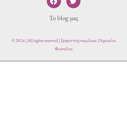
a
w
c
i
To blog μας
e
t
b
t
o
e
o
r
© 2024 | All rights reserved | Γραφιστική επιμέλεια: Ούρσουλα
k
Φωσκόλου