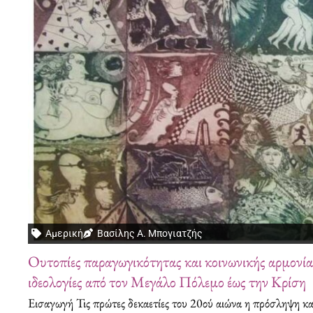
Αμερική
Βασίλης Α. Μπογιατζής
Ουτοπίες παραγωγικότητας και κοινωνικής αρμονί
ιδεολογίες από τον Μεγάλο Πόλεμο έως την Κρίση
Εισαγωγή Τις πρώτες δεκαετίες του 20ού αιώνα η πρόσληψη κα