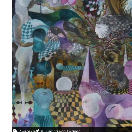
Αμερική
π. Ευάγγελος Γκανάς