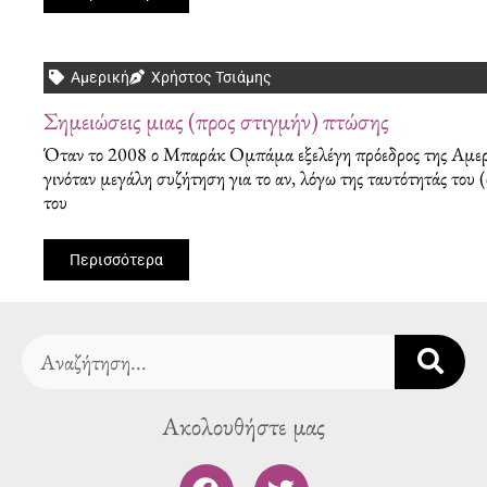
Αμερική
Χρήστος Τσιάμης
Σημειώσεις μιας (προς στιγμήν) πτώσης
Όταν το 2008 ο Μπαράκ Ομπάμα εξελέγη πρόεδρος της Αμερι
γινόταν μεγάλη συζήτηση για το αν, λόγω της ταυτότητάς του 
του
Περισσότερα
Search
Ακολουθήστε μας
F
T