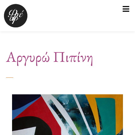
Μετάβαση
στο
περιεχόμενο
Αργυρώ Πιπίνη