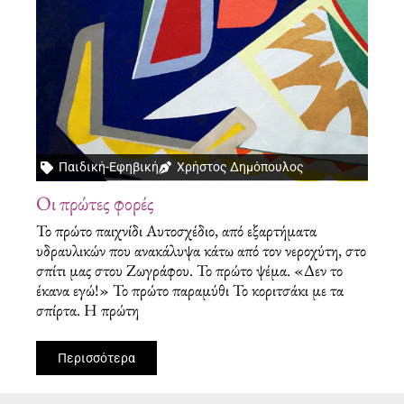
Παιδική-Εφηβική
Χρήστος Δημόπουλος
Οι πρώτες φορές
Το πρώτο παιχνίδι Αυτοσχέδιο, από εξαρτήματα
υδραυλικών που ανακάλυψα κάτω από τον νεροχύτη, στο
σπίτι μας στου Ζωγράφου. Το πρώτο ψέμα. «Δεν το
έκανα εγώ!» Το πρώτο παραμύθι Το κοριτσάκι με τα
σπίρτα. Η πρώτη
Περισσότερα