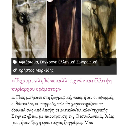
Αφιέρωμα
,
Σύγχρονη Ελληνική Ζωγραφική
Χρήστος Μαρκίδης
«Έχουμε πληθώρα καλλιτεχνών και έλλειψη
κυρίαρχου οράματος»
α. Πώς μπήκατε στη ζωγραφική, ποιες ήταν οι αφορμές,
οι δάσκαλοι, οι επιρροές, πώς θα χαρακτηρίζατε τη
δουλειά σας από άποψη θεματικών/υλικών/τεχνικής;
Στην εφηβεία, με παρότρυνση της Θεσσαλονικιάς θείας
μου, ήταν έξοχη ερασιτέχνις ζωγράφος. Mου