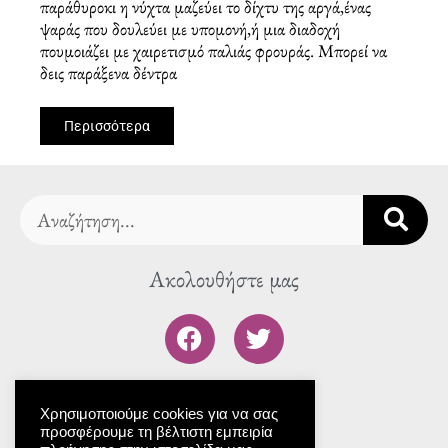
παράθυροκι η νύχτα μαζεύει το δίχτυ της αργά,ένας
ψαράς που δουλεύει με υπομονή,ή μια διαδοχή
πουμοιάζει με χαιρετισμό παλιάς φρουράς. Μπορεί να
δεις παράξενα δέντρα
Περισσότερα
Search
Ακολουθήστε μας
F
T
a
w
c
i
To blog μας
e
t
Χρησιμοποιούμε cookies για να σας
b
t
προσφέρουμε τη βέλτιστη εμπειρία