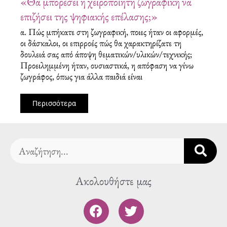
«Θα μπορέσει η χειροποίητη ζωγραφική να
επιζήσει της ψηφιακής επέλασης;»
α. Πώς μπήκατε στη ζωγραφική, ποιες ήταν οι αφορμές,
οι δάσκαλοι, οι επιρροές πώς θα χαρακτηρίζατε τη
δουλειά σας από άποψη θεματικών/υλικών/τεχνικής;
Προειλημμένη ήταν, ουσιαστικά, η απόφαση να γίνω
ζωγράφος, όπως για άλλα παιδιά είναι
Περισσότερα
Search
Ακολουθήστε μας
F
T
a
w