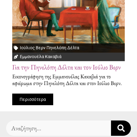
Ιούλιος Βερν Πηνελόπη Δέλτα
Εμμανουέλα Κακαβιά
Για την Πηνελόπη Δέλτα και τον Ιούλιο Βερν
Εικονογράφηση της Εμμανουέλας Κακαβιά για το
αφιέρωμα στην Πηνελόπη Δέλτα και στον Ιούλιο Βερν.
Περισσότερα
Search