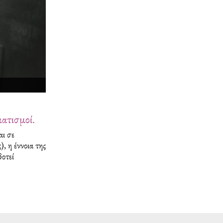
ματισμοί.
αι σε
, η έννοια της
οτεί