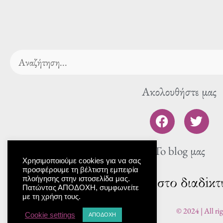
Search
Ακολουθήστε μας
F
T
a
w
c
i
To blog μας
e
t
b
t
Χρησιμοποιούμε cookies για να σας
προσφέρουμε τη βέλτιστη εμπειρία
o
e
πλοήγησης στην ιστοσελίδα μας.
o
r
Πατώντας ΑΠΟΔΟΧΗ, συμφωνείτε
με τη χρήση τους.
k
© 2024 | All ri
Cookie settings
ΑΠΟΔΟΧΗ