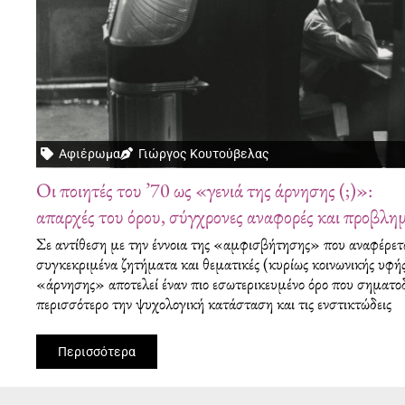
Αφιέρωμα
Γιώργος Κουτούβελας
Οι ποιητές του ’70 ως «γενιά της άρνησης (;)»:
απαρχές του όρου, σύγχρονες αναφορές και προβλη
Σε αντίθεση με την έννοια της «αμφισβήτησης» που αναφέρετ
συγκεκριμένα ζητήματα και θεματικές (κυρίως κοινωνικής υφής)
«άρνησης» αποτελεί έναν πιο εσωτερικευμένο όρο που σηματοδ
περισσότερο την ψυχολογική κατάσταση και τις ενστικτώδεις
Περισσότερα