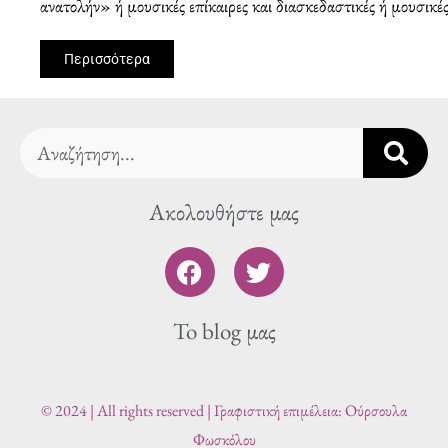
ανατολήν» ή μουσικές επίκαιρες και διασκεδαστικές ή μουσικέ
Περισσότερα
Search
Ακολουθήστε μας
F
T
a
w
c
i
To blog μας
e
t
b
t
o
e
o
r
© 2024 | All rights reserved | Γραφιστική επιμέλεια: Ούρσουλα
k
Φωσκόλου