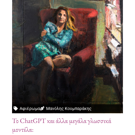
Αφιέρωμα
Μανόλης Κουμπαράκης
Το ChatGPT και άλλα μεγάλα γλωσσικά
μοντέλα: