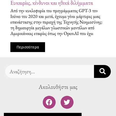
Ευκαιρίες, κίνδυνοι και ηθικά διλήμματα
Από την κυκλοφορία του προγράμματος GPT-3 τον
Ιούνιο του 2020 και μετά, έχουμε γίνει μάρτυρες μιας
επανάστασης στην περιοχή της Τεχνητής Νοημοσύνης:
τη δημιουργία μεγάλων γλωσσικών μοντέλων από
Αμερικάνικες εταιρίες όπως την OpenAI που έχει
Περισσότερα
Search
Ακολουθήστε μας
F
T
a
w
c
i