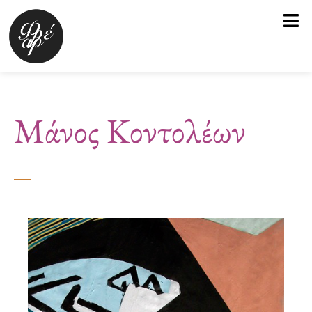
Μετάβαση
στο
περιεχόμενο
Μάνος Κοντολέων