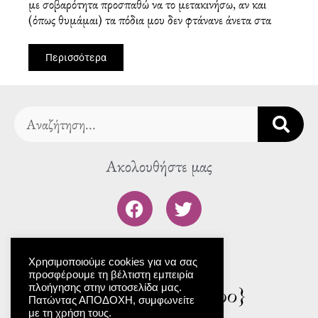
με σοβαρότητα προσπαθώ να το μετακινήσω, αν και
(όπως θυμάμαι) τα πόδια μου δεν φτάνανε άνετα στα
Περισσότερα
Search
Ακολουθήστε μας
F
T
a
w
c
i
To blog μας
e
t
Χρησιμοποιούμε cookies για να σας
b
t
προσφέρουμε τη βέλτιστη εμπειρία
o
e
πλοήγησης στην ιστοσελίδα μας.
o
r
Πατώντας ΑΠΟΔΟΧΗ, συμφωνείτε
με τη χρήση τους.