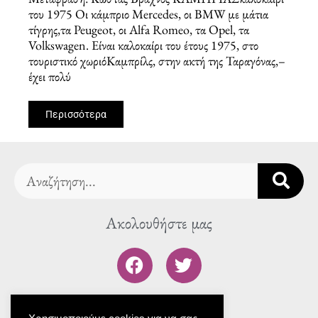
του 1975 Οι κάμπριο Mercedes, οι BMW με μάτια
τίγρης,τα Peugeot, οι Alfa Romeo, τα Opel, τα
Volkswagen. Είναι καλοκαίρι του έτους 1975, στο
τουριστικό χωριόΚαμπρίλς, στην ακτή της Ταραγόνας,–
έχει πολύ
Περισσότερα
Search
Ακολουθήστε μας
F
T
a
w
c
i
To blog μας
e
t