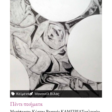
Κείμενα
Μανουέλ Βίλας
Πέντε ποιήματα
Μετάφραση: Κώστας Βραχνός ΚΑΜΠΡΙΛΣκαλοκαίρι