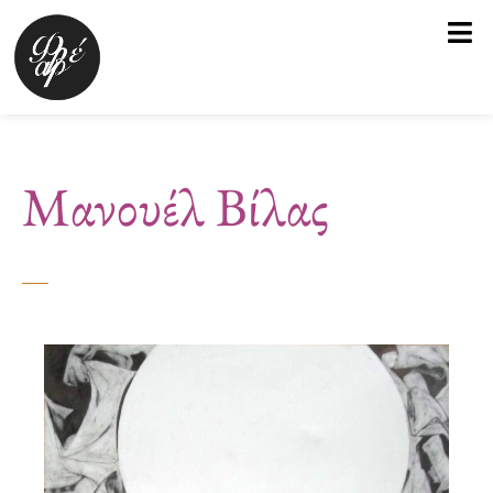
Μετάβαση
στο
περιεχόμενο
Μανουέλ Βίλας